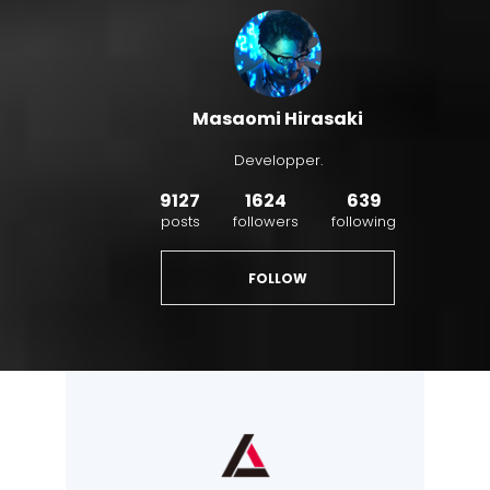
Masaomi Hirasaki
Developper.
9127
1624
639
posts
followers
following
FOLLOW